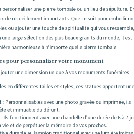
 personnaliser une pierre tombale ou un lieu de sépulture. E
ieux de recueillement importants. Que ce soit pour embellir un
s ou ajouter une touche de spiritualité qui vous ressemble
à une large sélection des plus beaux granits du monde, il est
nière harmonieuse à n’importe quelle pierre tombale.
bles pour personnaliser votre monument
ajouter une dimension unique à vos monuments funéraires :
les en différentes tailles et styles, ces statues apportent un
t
: Personnalisables avec une photo gravée ou imprimée, ils
èle et immuable du défunt.
: Ils fonctionnent avec une chandelle d’une durée de 6 à 7 jo
 vie et de perpétuer la mémoire de vos proches.
tive durable au lampion traditionnel avec une lumière imitan