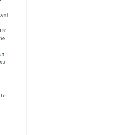
tent
ter
une
un
peu
tte