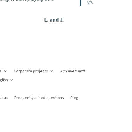
very pleasant and simple.
L. and J.
s
Corporate projects
Achievements
glish
ut us
Frequently asked questions
Blog