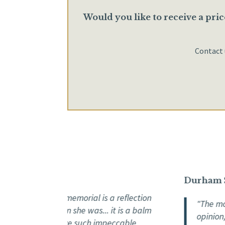
Would you like to receive a pric
Contact u
égamook
Durham Sou
inesse of her memorial is a reflection
"The monumen
 kind of person she was... it is a balm
opinion, one
ilies to receive such impeccable