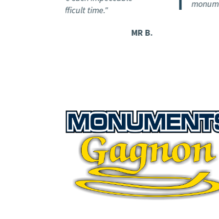
monuments w
e at such a difficult time."
MR B.