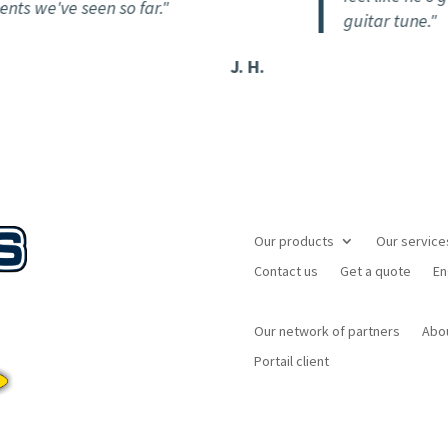
e've seen so far."
guitar tune."
J. H.
Our products
Our service
Contact us
Get a quote
En
Our network of partners
Abo
Portail client