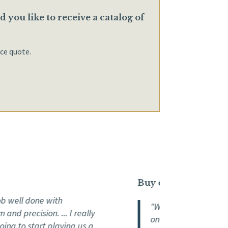
 you like to receive a catalog of
ice quote.
Buy online
ll done with
"We fell in love with the
precision. ... I really
one....the online shoppin
 to start playing us a