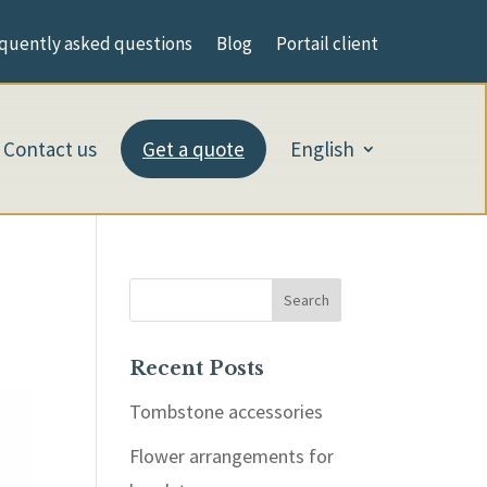
quently asked questions
Blog
Portail client
Contact us
Get a quote
English
Search
Recent Posts
Tombstone accessories
Flower arrangements for