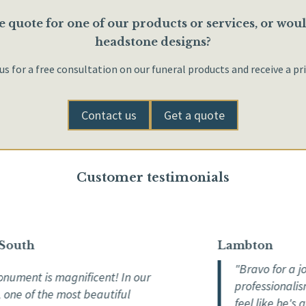
e quote for one of our products or services, or would
headstone designs?
s for a free consultation on our funeral products and receive a pr
Contact us
Get a quote
Customer testimonials
th
Lambton
"Bravo for a job we
t is magnificent! In our
professionalism and 
 of the most beautiful
feel like he's going