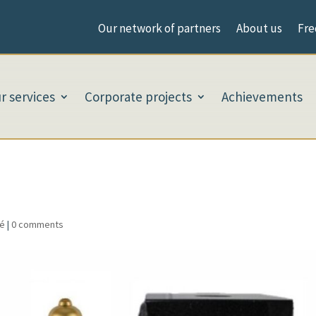
Our network of partners
About us
Fre
r services
Corporate projects
Achievements
sé
|
0 comments