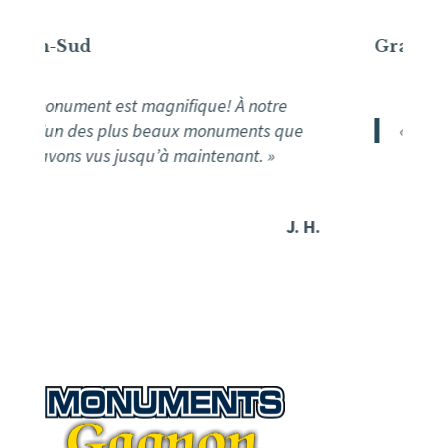
Gravures au cimetièr
st magnifique! À notre
plus beaux monuments que
« Service incroyable me
jusqu’à maintenant. »
J. H.