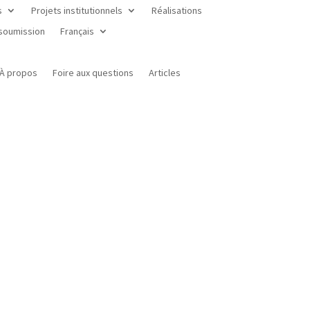
s
Projets institutionnels
Réalisations
 soumission
Français
À propos
Foire aux questions
Articles