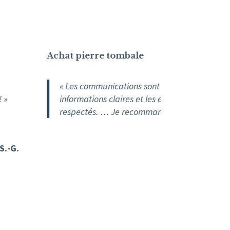
Achat pierre tombale
Pie
« Les communications sont courtoises, les
informations claires et les engagements
respectés. … Je recommande ! »
S. D.