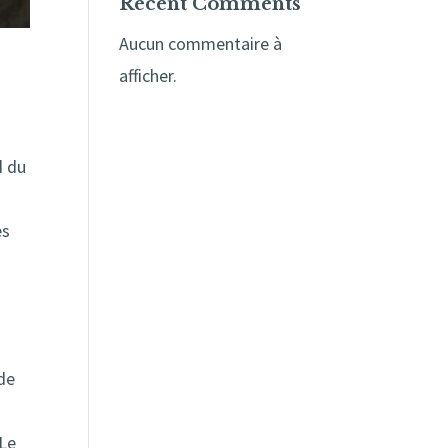
Recent Comments
Aucun commentaire à
afficher.
d du
es
 de
 Le